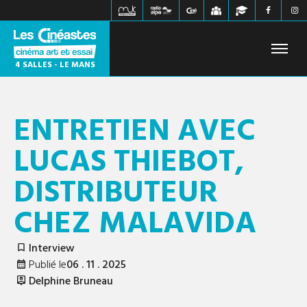
4 SALLES - LE MANS
ENTRETIEN AVEC
FILMS À L'AFFICHE
PROCHAINEMENT
HORAIRES
LUCAS THIEBOT,
JEUNE PUBLIC
ÉVÉNEMENTS
WEBZINE
INFOS PRATIQUES
CONTACT
DISTRIBUTEUR
CHEZ MALAVIDA
Interview
Publié le
06 . 11 . 2025
Delphine Bruneau