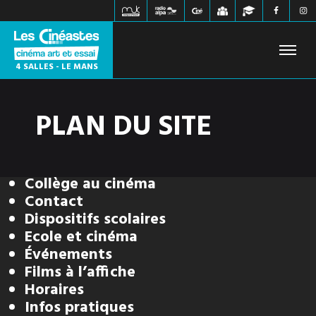
4 SALLES - LE MANS
PLAN DU SITE
FILMS À L'AFFICHE
PROCHAINEMENT
HORAIRES
JEUNE PUBLIC
ÉVÉNEMENTS
WEBZINE
Collège au cinéma
INFOS PRATIQUES
CONTACT
Contact
Dispositifs scolaires
Ecole et cinéma
Événements
Films à l’affiche
Horaires
Infos pratiques