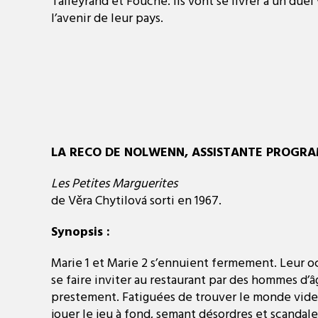
Talleyrand et Fouche. Ils vont se livrer a un duel
l’avenir de leur pays.
LA RECO DE NOLWENN, ASSISTANTE PROGRA
Les Petites Marguerites
de Věra Chytilová sorti en 1967.
Synopsis :
Marie 1 et Marie 2 s’ennuient fermement. Leur o
se faire inviter au restaurant par des hommes d’â
prestement. Fatiguées de trouver le monde vide 
jouer le jeu à fond, semant désordres et scandale