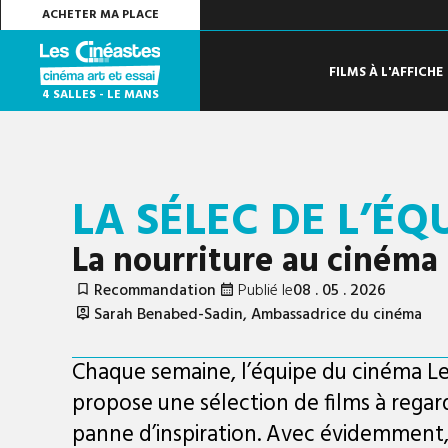
ACHETER MA PLACE
FILMS À L'AFFICHE
4 SALLES - LE MANS
LA SÉLEC DE L’ÉQU
La nourriture au cinéma
Recommandation
Publié le
08 . 05 . 2026
Sarah Benabed-Sadin, Ambassadrice du cinéma
Chaque semaine, l’équipe du cinéma Le
propose une sélection de films à regard
panne d’inspiration. Avec évidemment,