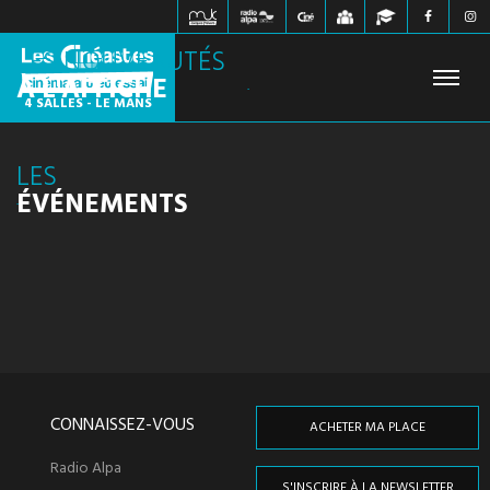
LES NOUVEAUTÉS
À L'AFFICHE
4 SALLES - LE MANS
LES
FILMS À L'AFFICHE
PROCHAINEMENT
HORAIRES
ÉVÉNEMENTS
JEUNE PUBLIC
ÉVÉNEMENTS
WEBZINE
INFOS PRATIQUES
CONTACT
CONNAISSEZ-VOUS
ACHETER MA PLACE
Radio Alpa
S'INSCRIRE À LA NEWSLETTER