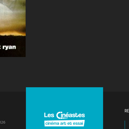
R
026