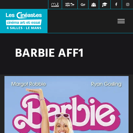
4 SALLES - LE MANS
BARBIE AFF1
FILMS À L'AFFICHE
PROCHAINEMENT
HORAIRES
JEUNE PUBLIC
ÉVÉNEMENTS
WEBZINE
INFOS PRATIQUES
CONTACT