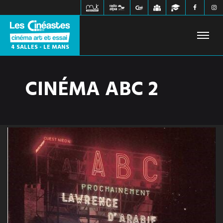
4 SALLES - LE MANS
CINÉMA ABC 2
FILMS À L'AFFICHE
PROCHAINEMENT
HORAIRES
JEUNE PUBLIC
ÉVÉNEMENTS
WEBZINE
INFOS PRATIQUES
CONTACT