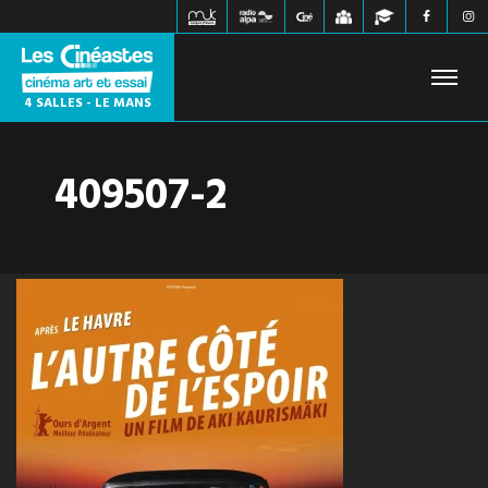
4 SALLES - LE MANS
409507-2
FILMS À L'AFFICHE
PROCHAINEMENT
HORAIRES
JEUNE PUBLIC
ÉVÉNEMENTS
WEBZINE
INFOS PRATIQUES
CONTACT