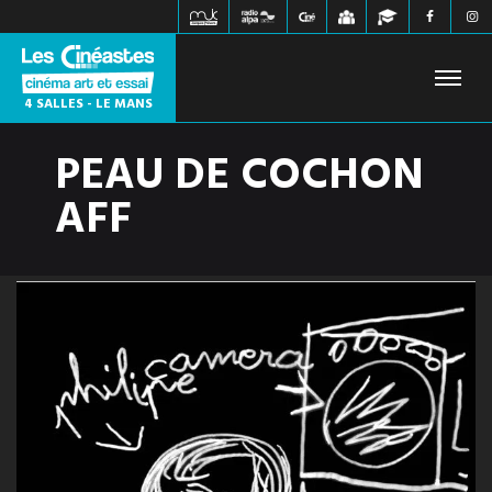
4 SALLES - LE MANS
PEAU DE COCHON
FILMS À L'AFFICHE
PROCHAINEMENT
HORAIRES
AFF
JEUNE PUBLIC
ÉVÉNEMENTS
WEBZINE
INFOS PRATIQUES
CONTACT