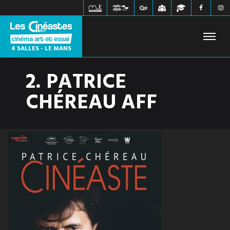
4 SALLES - LE MANS
2. PATRICE
FILMS À L'AFFICHE
PROCHAINEMENT
HORAIRES
CHÉREAU AFF
JEUNE PUBLIC
ÉVÉNEMENTS
WEBZINE
INFOS PRATIQUES
CONTACT