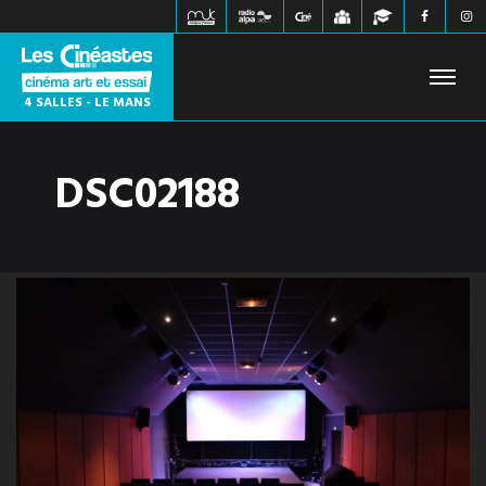
4 SALLES - LE MANS
DSC02188
FILMS À L'AFFICHE
PROCHAINEMENT
HORAIRES
JEUNE PUBLIC
ÉVÉNEMENTS
WEBZINE
INFOS PRATIQUES
CONTACT