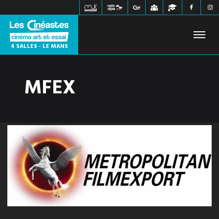
4 SALLES - LE MANS
MFEX
FILMS À L'AFFICHE
PROCHAINEMENT
HORAIRES
JEUNE PUBLIC
ÉVÉNEMENTS
WEBZINE
INFOS PRATIQUES
CONTACT