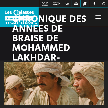
CHRONIQUE DES
4 SALLES - LE MANS
ANNÉES DE
BRAISE DE
FILMS À L'AFFICHE
PROCHAINEMENT
HORAIRES
MOHAMMED
JEUNE PUBLIC
ÉVÉNEMENTS
WEBZINE
LAKHDAR-
INFOS PRATIQUES
CONTACT
HAMINA