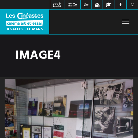
4 SALLES - LE MANS
IMAGE4
FILMS À L'AFFICHE
PROCHAINEMENT
HORAIRES
JEUNE PUBLIC
ÉVÉNEMENTS
WEBZINE
INFOS PRATIQUES
CONTACT