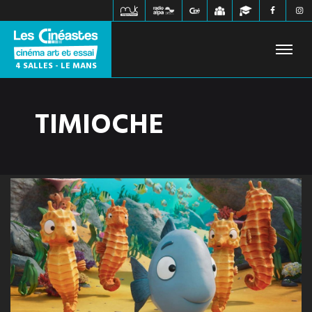
4 SALLES - LE MANS
TIMIOCHE
FILMS À L'AFFICHE
PROCHAINEMENT
HORAIRES
JEUNE PUBLIC
ÉVÉNEMENTS
WEBZINE
INFOS PRATIQUES
CONTACT