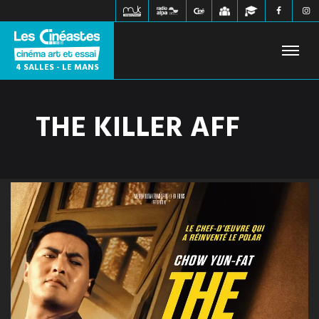
4 SALLES - LE MANS
THE KILLER AFF
FILMS À L'AFFICHE
PROCHAINEMENT
HORAIRES
JEUNE PUBLIC
ÉVÉNEMENTS
WEBZINE
INFOS PRATIQUES
CONTACT