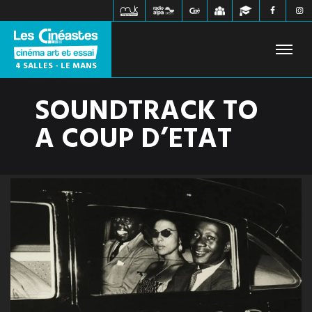
4 SALLES - LE MANS
SOUNDTRACK TO
FILMS À L'AFFICHE
PROCHAINEMENT
HORAIRES
A COUP D’ETAT
JEUNE PUBLIC
ÉVÉNEMENTS
WEBZINE
INFOS PRATIQUES
CONTACT