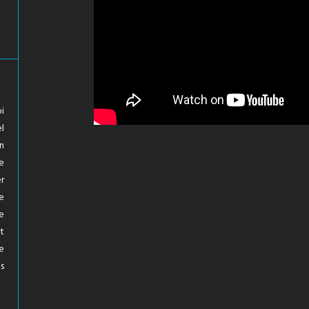
i
l
n
te
r
e
se
t
e
s