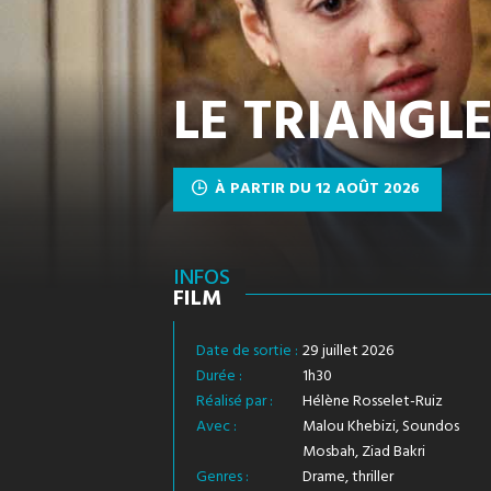
LE TRIANGLE
À PARTIR DU 12 AOÛT 2026
INFOS
FILM
Date de sortie :
29 juillet 2026
Durée :
1h30
Réalisé par :
Hélène Rosselet-Ruiz
Avec :
Malou Khebizi, Soundos
Mosbah, Ziad Bakri
Genres :
Drame, thriller