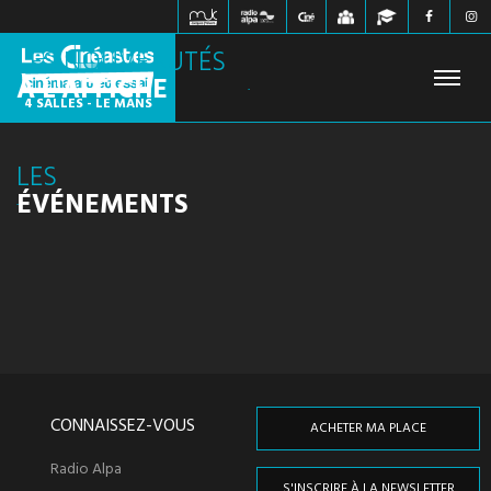
LES NOUVEAUTÉS
À L'AFFICHE
4 SALLES - LE MANS
LES
FILMS À L'AFFICHE
PROCHAINEMENT
HORAIRES
ÉVÉNEMENTS
JEUNE PUBLIC
ÉVÉNEMENTS
WEBZINE
INFOS PRATIQUES
CONTACT
CONNAISSEZ-VOUS
ACHETER MA PLACE
Radio Alpa
S'INSCRIRE À LA NEWSLETTER