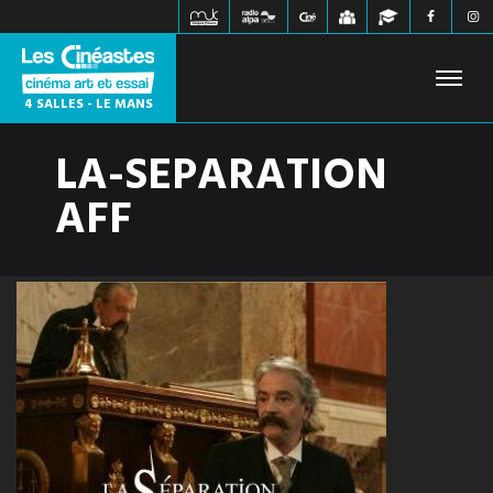
4 SALLES - LE MANS
LA-SEPARATION
FILMS À L'AFFICHE
PROCHAINEMENT
HORAIRES
AFF
JEUNE PUBLIC
ÉVÉNEMENTS
WEBZINE
INFOS PRATIQUES
CONTACT