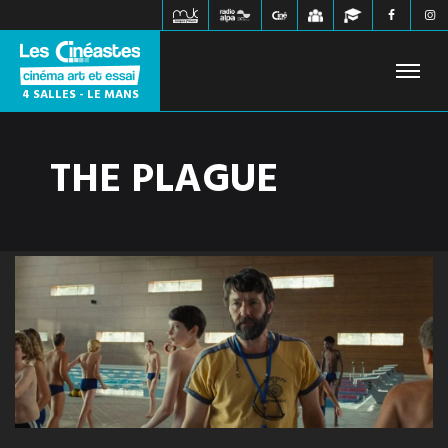
4 SALLES - LE MANS
THE PLAGUE
FILMS À L'AFFICHE
PROCHAINEMENT
HORAIRES
JEUNE PUBLIC
ÉVÉNEMENTS
WEBZINE
INFOS PRATIQUES
CONTACT