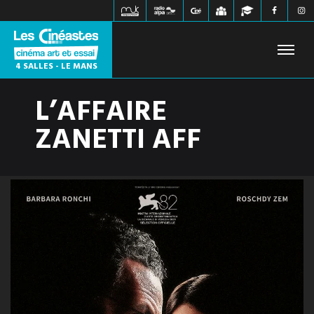
4 SALLES - LE MANS
L’AFFAIRE
FILMS À L'AFFICHE
PROCHAINEMENT
HORAIRES
ZANETTI AFF
JEUNE PUBLIC
ÉVÉNEMENTS
WEBZINE
INFOS PRATIQUES
CONTACT