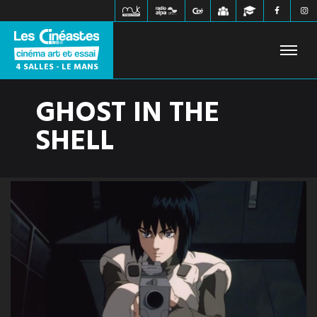
4 SALLES - LE MANS
GHOST IN THE
FILMS À L'AFFICHE
PROCHAINEMENT
HORAIRES
SHELL
JEUNE PUBLIC
ÉVÉNEMENTS
WEBZINE
INFOS PRATIQUES
CONTACT